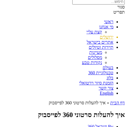
סגור
תפריט
ראשי
מי אנחנו
קצת עליי
ירושלים
אתרים בישראל
תיירות וטיולים
מעיינות
מסלולים
נקודות טבע
בעולם
טכנולוגיית 360
בלוג
הזמנת סיור וירטואלי
צור קשר
English
דף הבית
»
איך להעלות סרטוני 360 לפייסבוק
איך להעלות סרטוני 360 לפייסבוק
By
ישראל 360