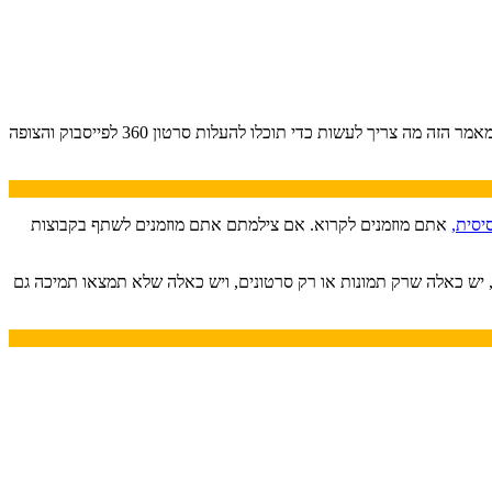
. אחד הדברים שנשאלתי עליו הרבה הוא איך מעלים תמונות וסרטוני 360 לרשתות. במאמר הזה מה צריך לעשות כדי תוכלו להעלות סרטון 360 לפייסבוק והצופה
יסית,
אתם מוזמנים לקרוא. אם צילמתם אתם מוזמנים לשתף בקבוצות
די להעלות לרשת חברתית תמונות צריך להבין את הגדרות התמונה שכל רשת מאפשרת. יש רשתות שמאפשרות להעלות גם תמונות וגם סרטונים 360, יש כאלה שרק תמונות או רק סרטונים, ויש כאלה שלא תמצאו תמיכה גם