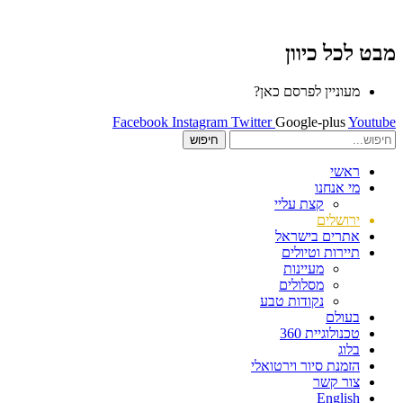
מבט לכל כיוון
מעוניין לפרסם כאן?
Facebook
Instagram
Twitter
Google-plus
Youtube
חיפוש
ראשי
מי אנחנו
קצת עליי
ירושלים
אתרים בישראל
תיירות וטיולים
מעיינות
מסלולים
נקודות טבע
בעולם
טכנולוגיית 360
בלוג
הזמנת סיור וירטואלי
צור קשר
English