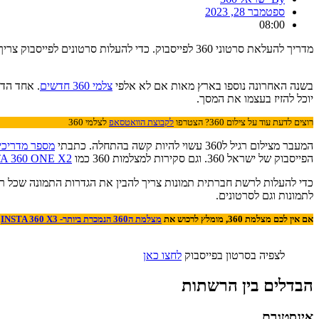
ספטמבר 28, 2023
08:00
מדריך להעלאת סרטוני 360 לפייסבוק. כדי להעלות סרטונים לפייסבוק צריך להכיר את הגדרות הצילום והעריכה כדי שהסרטונים יעלו בפורמט 360
בשנה האחרונה נוספו בארץ מאות אם לא אלפי
צלמי 360 חדשים
יוכל להזיז בעצמו את המסך.
רוצים לדעת עוד על צילום 360? הצטרפו
לקבוצת הוואטסאפ
לצלמי 360
המעבר מצילום רגיל ל360 עשוי להיות קשה בהתחלה. כתבתי
מספר מדריכים 
הפייסבוק של ישראל 360. וגם סקירות למצלמות 360 כמו
A 360 ONE X2
לתמונות וגם לסרטונים.
אם אין לכם מצלמת 360, מומלץ לרכוש את
מצלמת ה360 הנמכרת ביותר- INSTA 360 X3
לצפיה בסרטון בפייסבוק
לחצו כאן
הבדלים בין הרשתות
אינסטגרם