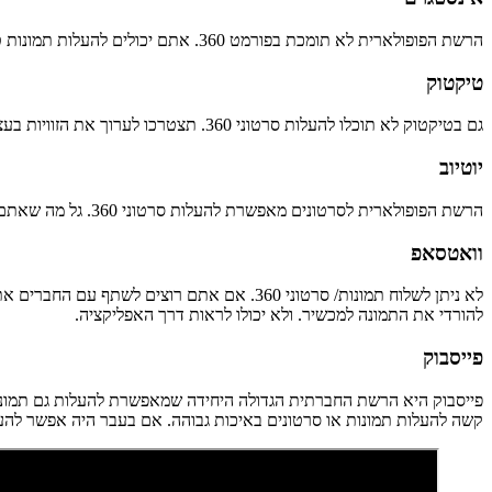
הרשת הפופולארית לא תומכת בפורמט 360. אתם יכולים להעלות תמונות טייני פלאנט, או סרטוני רילס שערכתם ואנים מיוצאים כ360.
טיקטוק
גם בטיקטוק לא תוכלו להעלות סרטוני 360. תצטרכו לערוך את הזוויות בעצמכם ולהעלות כסרטון רגיל.
יוטיוב
הרשת הפופולארית לסרטונים מאפשרת להעלות סרטוני 360. גל מה שאתם צריכים לעשות זה לייצא את הסרטון מהאפליקציה של המצמה למכשיר/ מחשב, ומשם להעלות כמו כל סרטון רגיל.
וואטסאפ
לא ניתן לשלוח תמונות/ סרטוני 360. אם את
להורדי את התמונה למכשיר. ולא יכולו לראות דרך האפליקציה.
פייסבוק
פייסבוק היא הרשת החברתית הגדולה היחידה שמאפשרת להעלות גם תמונות 
קשה להעלות תמונות או סרטונים באיכות גבוהה. אם בעבר היה אפשר להעל