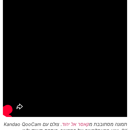
תמונה מסתובבת מ
קאסר אל יהוד
. צולם עם Kandao QooCam