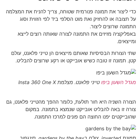
כדי ליצור את תמונה פנורמית שטוחה, צריך להניח את המצלמה
על חצובה או להחזיק ואת מוט הסלפי ביד לפי הזווית וסוג
התמונה שרוצים ליצור.
באפליקציה מזיזים את התמונה לצורה שאותה רוצים לייצא
ומייצאים.
שתי הצורות הבסיסיות שאותם מייצאים הן טייני פלאנט, עולם
קטן. תמונה זו טובה כשיש אובייקט או רקע שרוצים להבליט.
מגדל השעון ביפו
טייני פלאנט. מצלמת Insta 360 One X
הצורה השניה היא חור תולעת, כלומר ההפך מהטייני פלאנט, גם
צורה זו באה להבליט אובייקט שנמצא בתמונה. במקום
שהובייקטים יפנו החוצה הם פונים למרכז התמונה.
תמונת inverted. צולם בgardens by the bay, סינגפור.