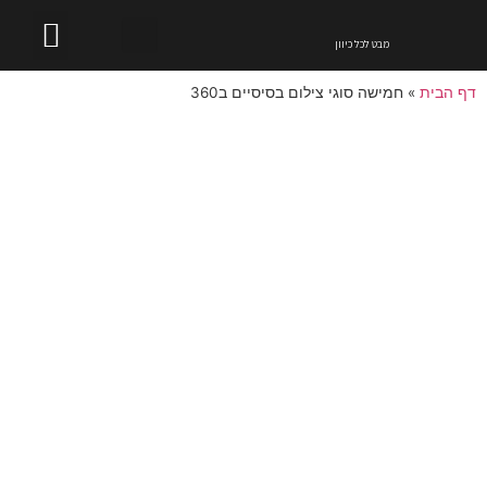
טכנולוגיית 360
תיירות וטיולים
אתרים בישראל
הזמנת סיור וירטואלי
מבט לכל כיוון
דף הבית
»
חמישה סוגי צילום בסיסיים ב360