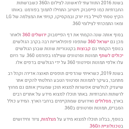
בשנת 2016 התוודעתי לראשונה לצילום ה360 כשברשתות
החברתיות כמו פייסבוק ויוטיוב התחילו לתמוך בפורמט. באותו
הקיץ טסתי לטייל בניו יורק ובמקסיקו, קניתי את המצלמה של LG
ומאז התמכרתי לצילומי 360.
בסוף אותה שנה הקמתי את דף הפייסבוק
ירושלים 360
ולאחר
מכן גם
ישראל 360
שתפסו פופולאריות רבה בקרב הגולשים.
בנוסף הקמתי גם
קבוצות
בקטגוריות שונות שבהן הגולשים
יכולים לשתף
תמונות וסרטונים שצילמו בפורמט 360. עד היום
עלו אלפי תמונות וסירטוני 360 על ידי הגולשים בדפים אלו.
בשנת 2019, כשראיתי שהדפים תופסים תאוצה אדירה וקהל רב
מתחבר, בעיקר לתמונות וסרטוני הטבע החלטתי להקים אתר
שיעניק לגולשים אפשרות למצוא תוכן שמעניין אותם גם מחוץ
לרשתות החברתיות. באתר תוכלו למצוא מידע על אתרים רבים
בארץ,
מסלולים
ואירועים שמתקיימים ברחבי הארץ. המידע כולל
הסברים, תמונות וסרטונים ב360.
בנוסף, בבלוג תוכלו למצוא מידע על
מצלמות
, ציוד וחידושים
ב
טכנולוגיית ה360.