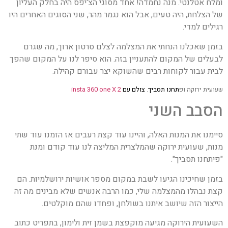
ומלח אטלנטי. מנה נחמדה! אחד מסוגי הצ'יפס היה בחלק העליון
של הצלחת, היה טעים, אבל הוא נגמר מהר, שני הסוגים האחרים היו
רגילים למדי.
בזמן שאכלנו הנחתי את המצלמה לצלם סרטון ארוך, מה שגרם
לבעלים של המקום להתעניין בזה. הוא סיפר לנו על המקום שהפך
לבית עבור לקוחות רבים שהשוקא יצר עבורם קהילה.
שעועית ירוקה ופ
תחנו תסביך
.
צולם עם
insta 360 one X 2
הסבב השני
סיימנו את המנות האלה, והיינו עוד קצת רעבים אז הזמנו עוד שתי
מנות, שעועית ירוקה שהמלצרית המליצה לנו עוד קודם ומנת
"פיתחנו תסביך".
בזמן שחיכינו הגיעו לשבת במקום מספר אושיות ירושלמיות. הם
קצת נבהלו מהמצלמה שלי, כמו הרבה אנשים שלא מבינים מה זה
הייצור הזה שיושב איתנו בשולחן, ופחדו שהם מוקלטים.
השעועית הירוקה מגיעה מוקפצת בשמן זית ולימון, בתפריט כתוב