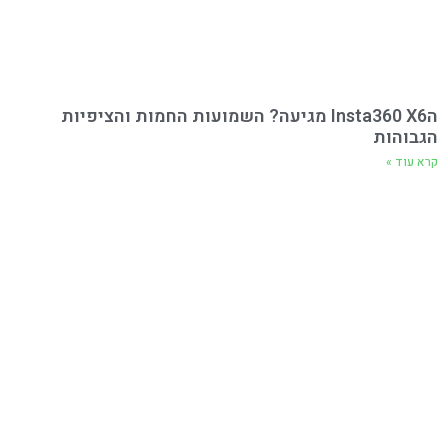
הInsta360 X6 מגיעה? השמועות החמות והציפיות
הגבוהות
קרא עוד »