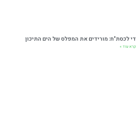
די לכסת"ח: מורידים את המפלס של הים התיכון
קרא עוד »