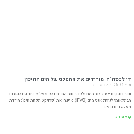
די לכסת"ח: מורידים את המפלס של הים התיכון
מרץ 31, 2026
אין תגובות
שוב דופקים את ציבור המטיילים. רשות החופים הישראלית, יחד עם הפורום
הבינלאומי לניהול אגני מים (IFWB), אישרו את "פרויקט תקוות הים": הורדת
מפלס הים התיכון
קרא עוד »