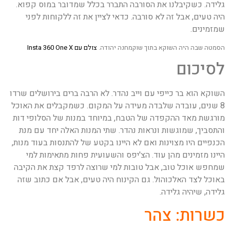
גלידה. כשקיבלנו את הסורבה התברר בכלל שמדובר במוס קפוא.
היה טעים, אבל זה לא סורבה. כדאי לציין את זה ללקוחות לפני
שמזמינים.
הסמטה שבה היה השוקא בתוך שוקמחנה יהודה.
צולם עם Insta 360 One X
לסיכום
השוקא הוא בר כייפי עם וייב נהדר. לא הרבה ברים בירושלים שרדו
8 שנים, עובדה שלבדה מעידה על המקום. כשמקבלים את האוכל
מורגשת מאד ההקפדה של הטבח, במיוחד במנות של הסלופי דות
והתסביך, שמוגשות ונראות נהדר. שתי המנות האלה יחד עם מנת
הכנפיים היו מצוינות ואם לא היינו בקטע של להתנסות בעוד מנות,
היינו מזמינים מהן עוד. הצ'יפס והשעועית פחות מתאימות למי
שמחפש אוכל טוב, אבל טובות למי שרוצה לרפד קצת את הקיבה
באוכל לצד האלכוהול. גם הקינוח היה טעים, אבל אם כתוב שזה
גלידה, שיהיה גלידה.
כשרות: צהר