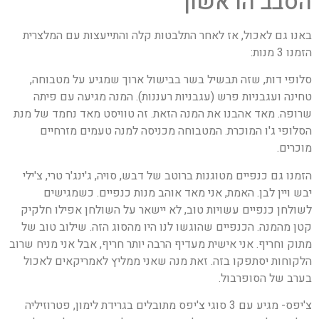
הסבב הראשון
באנו גם לאכול, אז לאחר התלבטות קלה והתייעצות עם המלצרית
הזמנו 3 מנות:
סלופי דות, שזה תבשיל בשר בבישול ארוך שמגיע על מטבוחה,
טחינה ועגבניות פרש (עגבניות רעננות). המנה מגיעה עם פיתה
שרופה. מאד אהבנו את המנה הזאת. זה טוויסט מאד נחמד של מנת
הסלופי ג'ו המוכרת. המטבוחה מכניסה למנה טעמים מזרחיים
מוכרים.
הזמנו גם כנפיים מטוגנות ברוטב של דבש, סויה, ג'ינג'ר טרי, צ'ילי
יבש ויין לבן. האמת, אני מאד אוהב מנות כנפיים. כשמגישים
לשולחן כנפיים עשויות טוב, לא יישאר על השולחן אפילו חלקיק
קטן מהמנה. הכנפיים שהוגשו לנו היו מהסוג הזה. שילוב טוב של
מתוק וחריף. אני אישית מעדיף הרבה יותר חריף, אבל אני מניח שרוב
הלקוחות יסתפקו בזה. זאת מנה שאני ממליץ לאמריקאים לאכול
בערב של הסופרבול.
צ'יפס- מגיע עם 3 סוגי צ'יפס מתובלים בגרידת לימון, פטרוזיליה