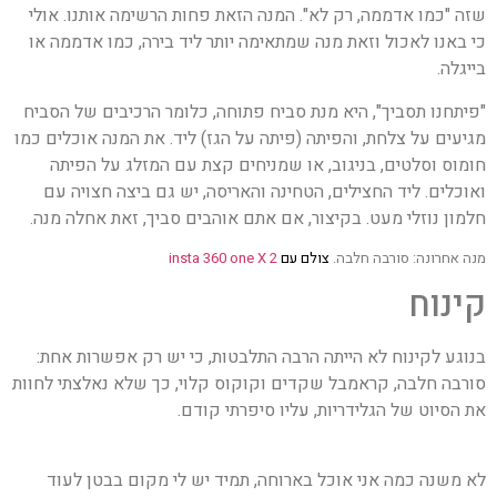
שזה "כמו אדממה, רק לא". המנה הזאת פחות הרשימה אותנו. אולי
כי באנו לאכול וזאת מנה שמתאימה יותר ליד בירה, כמו אדממה או
בייגלה.
"פיתחנו תסביך", היא מנת סביח פתוחה, כלומר הרכיבים של הסביח
מגיעים על צלחת, והפיתה (פיתה על הגז) ליד. את המנה אוכלים כמו
חומוס וסלטים, בניגוב, או שמניחים קצת עם המזלג על הפיתה
ואוכלים. ליד החצילים, הטחינה והאריסה, יש גם ביצה חצויה עם
חלמון נוזלי מעט. בקיצור, אם אתם אוהבים סביך, זאת אחלה מנה.
מנה אחרונה: סורבה חלבה.
צולם עם
insta 360 one X 2
קינוח
בנוגע לקינוח לא הייתה הרבה התלבטות, כי יש רק אפשרות אחת:
סורבה חלבה, קראמבל שקדים וקוקוס קלוי, כך שלא נאלצתי לחוות
את הסיוט של הגלידריות, עליו סיפרתי קודם.
לא משנה כמה אני אוכל בארוחה, תמיד יש לי מקום בבטן לעוד