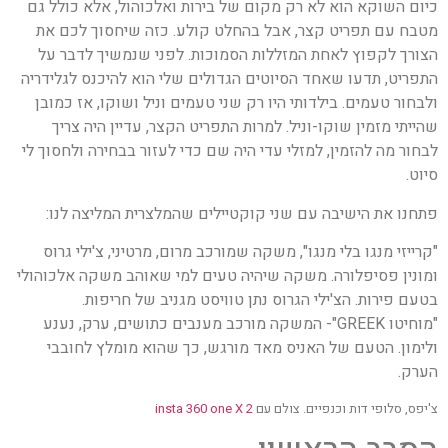
כיום השוקא הוא לא רק מקום של בירות ואלכוהול, אלא כולל גם
מטבח עם תפריט קצר, אבל בהחלט קולע. כזה שיחסוך לכם את
הצורך לקפוץ לאחת המזללות הסמוכות. לפני שנמשיך לדבר על
התפריט, תדעו שאחד הסיוטים הגדולים שלי הוא להיכנס לגלידריה
ולבחור טעמים. בילדותי היו רק שני טעמים וניל ושוקו, אז כמובן
שהייתי מזמין שוקו-וניל. למרות התפריט הקצר, עדיין היה צריך
לבחור מה להזמין, למזלי עדי היה שם כדי לעזור בבחירה ולחסוך לי
סיוט.
פתחנו את הישיבה עם שני קוקטיילים שהמלצרית המליצה לנו:
"קרייזי מנגו בלי מנגו", משקה שמורכב מרום, מרטיני, צ'ילי גרוס
ומונין פסיפלורה. משקה שיהיה טעים למי שאוהב משקה אלכוהולי
בטעם פירות. הצ'ילי הגרוס נתן טוויסט מגניב של חריפות.
"מוחיטו GREEK"- המשקה מורכב מענבים כתושים, ערק, נענע
ולימון. הטעם של האניס מאד מורגש, כך שהוא מומלץ לחובבי
הערק.
צ'יפס, סלופי דות וכנפיים. צולם עם
insta 360 one X 2