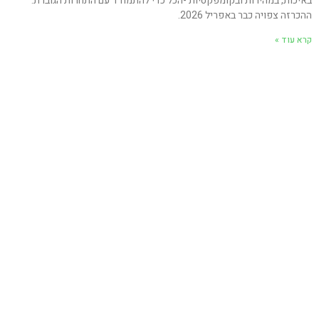
באיכות, במהירות ובקומפקטיות -הכל כדי להתמודד עם התחרות הגוברת.
ההכרזה צפויה כבר באפריל 2026.
קרא עוד »