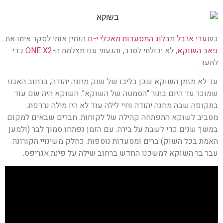
כש
עדי ארבל
מ
בלוג המסעדות מאכלי י-ם
הזמין אותי לסקר איתו את
פאב השוקא
, לא יכולתי לסרב, והגעתי עם מצלמת ה-
ONE X2
כדי
לתעד.
עד לא מזמן השוקא שכן בליבו של שוק מחנה יהודה, ברחוב האגוז
שמוכר עד היום בתור "הסמטה של השוקא". השוקא היה שם עוד
בתקופה שבה מחנה יהודה וחיי לילה עוד לא היו מילה נרדפת.
מסביב לשוקא התפתחה קהילה של לקוחות. חברים שבאים למקום
במשך שנים כדי לשבת על בירה. עם הזמן נפתחו סמוך לבר (ולמען
האמת בכל השוק) ברים ומסעדות נוספות. כחלק משינויי הקורונה
עבר בר השוקא למשכנו החדש ברחוב שילה על פינת אגריפס.