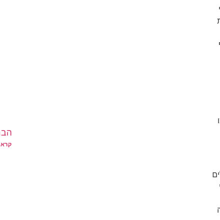
הבר
קרא 
ים