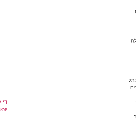
לה
בתל
ים
די 
קרא 