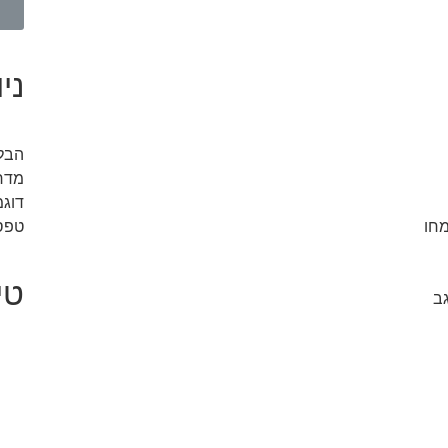
ני
הבלו
מדריכ
דוגמ
טפס
מחו
טי
ב