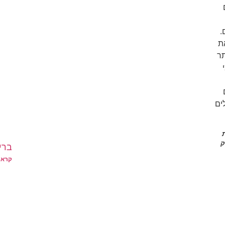
.
ת
תר
י
ים
ק
ברי
קרא 