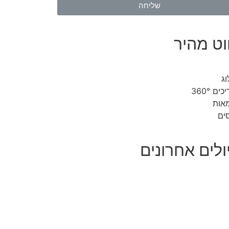
שליחה
ווט מהיר
ג
ים 360°
אות
ים
ולים אחרונים