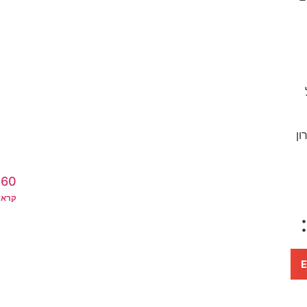
ון
360 קפיצות למע
קרא 
E