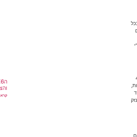
כל
י
4,500
ת,
והצ
ד
קרא 
זק
ם