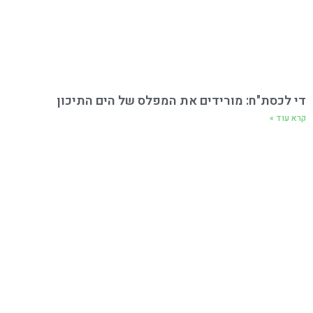
די לכסת"ח: מורידים את המפלס של הים התיכון
קרא עוד »