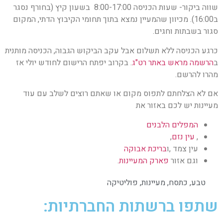
שווה ביקור- שעות הכניסה 8:00-17:00 בשעון קיץ (בחורף נסגר
ב16:00). מכיוון שהמעיין נמצא בתוך תחומי הקיבוץ הדתי, המקום
סגור בשבתות וחגים.
כרגע הכניסה ללא תשלום אבל עקב הביקוש הגבוה, הכניסה מותנית
ב
הרשמה מראש באתר רט"ג
. בקרוב יפתח הרישום לחודש יולי אז
מהרו להרשם.
אם לא הצלחתם לתפוס מקום או שאתם רוצים לשלב עם עוד
מעיינות יש לכם באזור את
המפלים הלבנים
,
עין נזם
,
עין צמד ,ו
בריכת אבוקה
וגם אזור
פארק המעיינות
.
טבע
,
כתסח
,
מעיינות
,
פוליטיקה
שתפו ברשתות החברתיות: