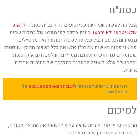
כסת"ח
אבל מה לעשות שמה שמעניין גופים גדולים, זה כסת"ח.
לדאוג
שלא יטבעו ולא יתבעו
. בונים בריכה לפי מפרט של בריכות שחיה
מבטון ומלט. עם מציל שאוסר לקפוץ ומונע הנאה ממטיילים.
פה אני פחות מאשים את רט"ג אלא את כלל רשויות החוק- שופטים
שפוסקים נגד הרשות ולטובת מטיילים רשלנים, וגם את הכנסת
והממשלה שלא דואגים להסדרה בחקיקה של מינימום אחריות
אישית.
רוצים עוד עדכונים? הצטרפו ל
קבוצת הוואטסאפ השקטה
של
ישראל ב360
לסיכום
המקום עדיין יפה, למרות שהיה עדיף להשאיר את המראה הקודם,
נקווה שלא יהרסו כך אתרים אחרים.