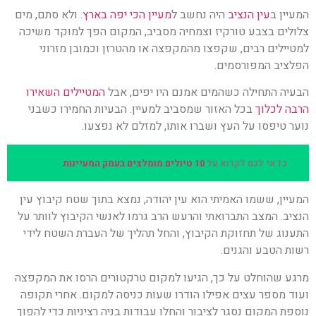
המעיין ב
עין הנציב
היה נחשב ל
מעיין הכי יפה בארץ
. ולא סתם, מים
צלולים בצבע טורקיז וצמחיה מסביב, המקום הפך למוקד משיכה
למטיילים רבים, שקפצו מהמקפצה או מהטרזן וכמובן מזרוני
הפלציב המפורסמים.
הבעיה התחילה כשהמים אמנם היו יפים, אבל
המטיילים השאירו
הרבה לכלוך
בכל האזור שמסביב למעיין. הבעיות החמירו כשבני
נוער טיפסו על העץ ושברו אותו, למזלם לא נפצעו.
כדאי לכם לקרוא על
10 טיולים מומלצים בעמק המעיינות
המעיין, ששמו האמיתי הוא עין יהודה, נמצא בתוך שטח קיבוץ עין
הנציב. המצב התברואתי והרעש הרב גרמו לאנשי הקיבוץ לוותר על
התענוג של תחזוקת הקיבוץ, והחל תהליך של העברת השטח לידי
רשות הטבע והגנים.
מרגע שהוחלט על כך, הגיעו למקום טרקטורים הרסו את המקפצה
ועוד מספר עצים אפילו הודרו שעות כניסה למקום. אחרי תקופה
נוספת המקום נסגר לציבור והחלו עבודות בניה רציניות כדי להפוך