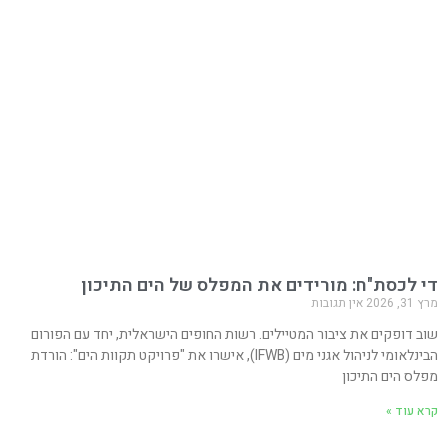
די לכסת"ח: מורידים את המפלס של הים התיכון
מרץ 31, 2026
אין תגובות
שוב דופקים את ציבור המטיילים. רשות החופים הישראלית, יחד עם הפורום
הבינלאומי לניהול אגני מים (IFWB), אישרו את "פרויקט תקוות הים": הורדת
מפלס הים התיכון
קרא עוד »