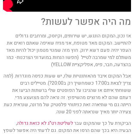
מה היה אפשר לעשות?
אז נכון, המקום הונגש, יש שירותים, וקיוסק, ומרחבים גדולים
להתיישב. המקום מאד מטופח, אני מניח שאיפה שאתם רואים את
העפר יהיה פעם דשא ירוק. חוץ מזה שמנוי מטמון יכול להיות מאד
משתלם למי שמרבה לטייל (חפשו הנחות במועדוני הצרכנות- כמו
בהצדעה, חבר, פיס, אפליקציית YELLOW)
אבל המקום איבד מהאותנטיות שלו, יש שעות כניסה מוגדרות. (למה
צריך לצאת ב17:00 כשמחשיך רק ב20:00?). מטיילים רבים
ששוחתי איתם או שהגיבו על הפוסטים שלי ברשתות הביעו את
דעתם שהם לא מרוצים מהשיפוץ. זה נראה להם מצועצע מדי.
הייתה גם מי שתיארה זאת כניתוחי פלסטיק של מדונה, שנראית כעת
צעירה יותר מאיך שנראתה לפני 20 שנה.
הביקורת על כך שהמקום עבר
לשליטת רט"ג לא כזאת גדולה
,
הבעיה היא בכך שהם הרסו את המקום. גם לדעתי היה אפשר לשפץ