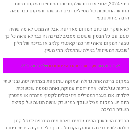
ביוני 2024, אחרי עבודות שלקחו יותר משנתיים המקום נפתח
מחדש. החששות של מטיילים רבים התגשמו, והמקום כבר נראה
הרבה פחות טבעי.
לא אשקר, גם כיום המקום מאד יפה, אבל זה ממש לא מה שהיה
פעם, עם כל הבטון ששפכו מסביב לבריכה זה כבר לא נראה כל כך
טבעי. המקום נראה יותר כמו קאנטרי קלאב או בריכה של מלון
"שבעת המעיינות" באילת שמתמלא ממי מעיין.
ל
עוד המלצות
עקבו אחרי עמוד האינסטגרם
של ישראל ב360
במקום בריכה אחת גדולה ועמוקה שמוקפת בצמחיה יפה, נבנו שתי
בריכות עגלגלות- אחת יחסית עמוקה, ואחת נוספת שכשוכית
לילדים. אם בעבר המטיילים היו יכולים לקפוץ מהמזח או מהטרזן,
היום יש במקום מציל שנוזף במי שרק עושה תנועה של קפיצה
משפת הבריכה.
מבריכת השכשוך המים זורמים באמת מים מודרנית למפל קטן
שלמרגלותיו בריכה בעומק הקרסול. בדרך כלל בנקודה זו יש פחות