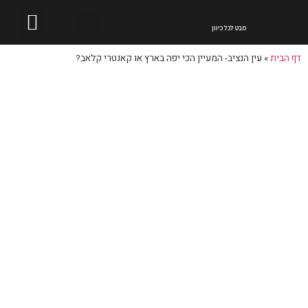
טכנולוגיית 360
תיירות וטיולים
אתרים בישראל
הזמנת סיור וירטואלי
מבט לכל כיוון
דף הבית
»
עין הנציב- המעיין הכי יפה בארץ או קאנטרי קלאב?