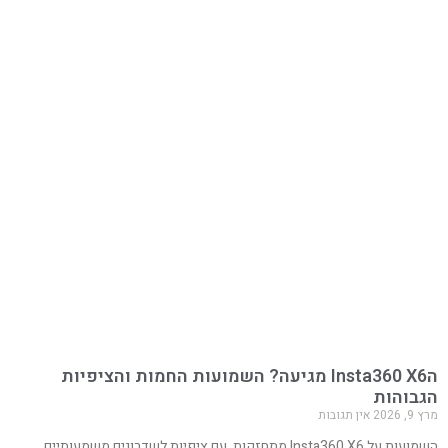
הInsta360 X6 מגיעה? השמועות החמות והציפיות
הגבוהות
מרץ 9, 2026
אין תגובות
השמועות על Insta360 X6 מתחזקות, עם ציפיות לשדרוגים משמעותיים