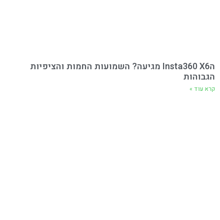
הInsta360 X6 מגיעה? השמועות החמות והציפיות
הגבוהות
קרא עוד »