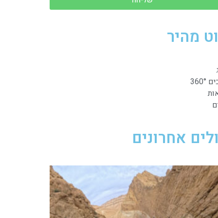
וט מהיר
360°
ות
ם
לים אחרונים