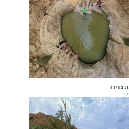
ת צפירה
ד »