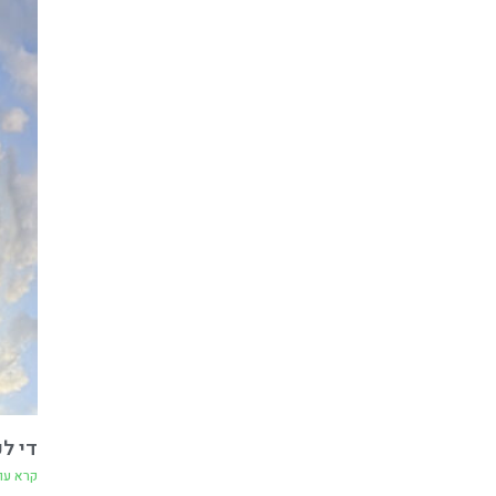
די ל
קרא עו