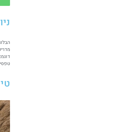
ניו
הבלוג
מדריכים 
דוגמא
טפסי
טיו