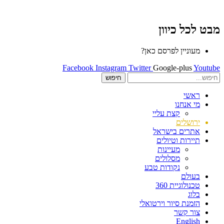
מבט לכל כיוון
מעוניין לפרסם כאן?
Facebook
Instagram
Twitter
Google-plus
Youtube
חיפוש
ראשי
מי אנחנו
קצת עליי
ירושלים
אתרים בישראל
תיירות וטיולים
מעיינות
מסלולים
נקודות טבע
בעולם
טכנולוגיית 360
בלוג
הזמנת סיור וירטואלי
צור קשר
English