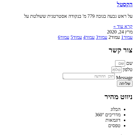
הקסטל
על ראש גבעה בגובה 779 מ' בנקודה אסטרטגית ששולטת על
קרא עוד »
מרץ 24, 2020
עמוד
1
עמוד
2
עמוד
3
עמוד
4
עמוד
5
עמוד
6
צור קשר
שם
טלפון
Message
שליחה
ניווט מהיר
הבלוג
מדריכים 360°
דוגמאות
טפסים