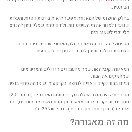
מזרחית ל
הרודיון
. לפי חוקרים שביקרו במקום הבור נבנה בתקופה
הביזנטית.
בחלק החיצוני של המאגורה אפשר לראות בריכות קטנות ותעלות
שנועדו לאגור את מי השיטפונות, ולידם פתח שאליו ניתן להכניס
דלי וכדי לשאוב מים.
הכניסה למאגורה נמצאת מהחלק האחורי, שם יש פתח כניסה
ומדרגות גדולות שניתן לרדת בעזרתן עד לקרקעית.
המאגורה קיבלה את שמה מהעמודים הגדולים והמרשימים
שמחזיקים את הבור.
המים בבור נקיים וראויים לרחצה, בקרקעית יש אדמת סחף בוצית.
הבור שלא היה מוכר התגלה רק בשבועות האחרונים (נובמבר 20).
חוקרים שביקרו במקום מצאו בתוך הבור מאובנים מיוחדים, כמו
אמוניט (דיונון שחי בתוך קונכיה) בגודל של 25 ס"מ.
מה זה מאגורה?