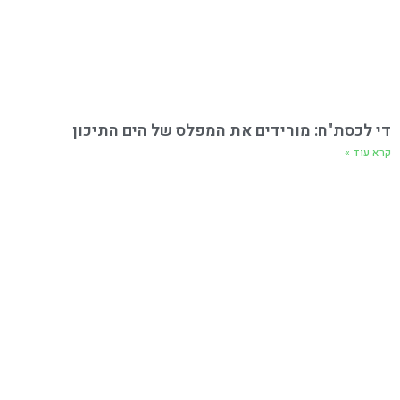
די לכסת"ח: מורידים את המפלס של הים התיכון
קרא עוד »