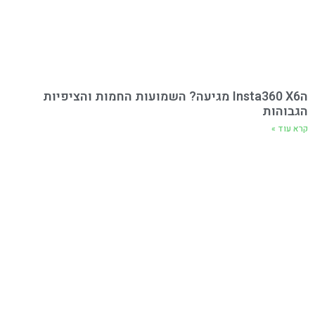
הInsta360 X6 מגיעה? השמועות החמות והציפיות
הגבוהות
קרא עוד »