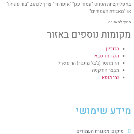
באפליקציות הניווט "עמוד ענן" "אופרווד" צריך לכתוב "בור עוזיהו"
או "מאגורת העמודים"
מחוץ למאגורה
מקומות נוספים באזור
הרודיון
מנזר מר סבא
הר מונטר (ג'בל מונטר) הר עזאזל
מבצר הורקניה
נבי מוסא
מידע שימושי
מיקום: מאגורת העמודים