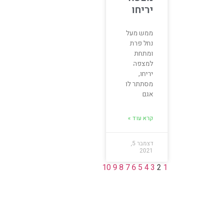
יריחו
ממש מעל
נחל פרת
ומתחת
למצפה
יריחו,
מסתתר לו
אגם
קרא עוד »
דצמבר 5,
2021
10
9
8
7
6
5
4
3
2
1