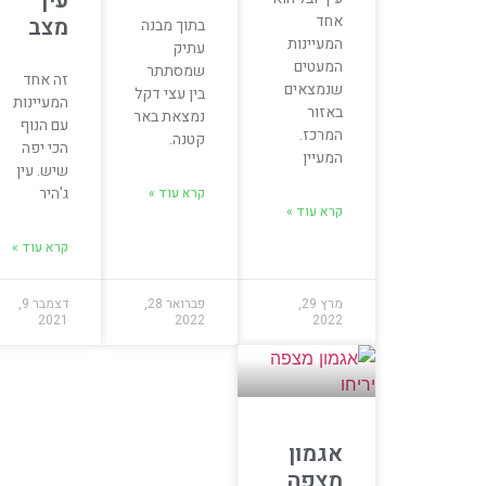
עין
אחד
מצב
בתוך מבנה
המעיינות
עתיק
המעטים
שמסתתר
זה אחד
שנמצאים
בין עצי דקל
המעיינות
באזור
נמצאת באר
עם הנוף
המרכז.
קטנה.
הכי יפה
המעיין
שיש. עין
ג'היר
קרא עוד »
קרא עוד »
קרא עוד »
מרץ 29,
פברואר 28,
דצמבר 9,
2021
2022
2022
אגמון
מצפה