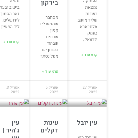
העמוקה
נמצא
בירקון
נמצאת
בישוב גבעת
בשדות
זאב הסמוך
מסתבר
שליד מושב
לירושלים.
שממש ליד
אלוני אבא
ליד המעיין
קניון
בעמק
שרונים
יזרעאל.,
קרא עוד »
שבהוד
השרון יש
קרא עוד »
מפל נסתר
קרא עוד »
אפריל 27,
אפריל 5,
אפריל 3,
2022
2022
2022
עין יובל
עינות
עין
דקלים
ג'היר |
עין יובל הוא