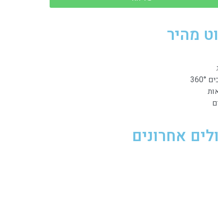
וט מהיר
360°
ות
ם
לים אחרונים