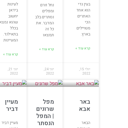
בעין גדי
לעינות
נחל זורם
הוא אחד
בידאן
ומפלים
האתרים
יחשוב
נסתרים בלב
הכי
שהוא נמצא
המדבר. את
מטויילים
בכלל
כל זה
בארץ.
בתאילנד.
תמצאו
המעיינות
קרא עוד »
קרא עוד »
קרא עוד »
יולי 15,
יוני 24,
יוני 21,
2022
2022
2022
באר
מפל
מעיין
אבא
שרונים
דביר
| המפל
הנסתר
הבאר
מעיין דביר