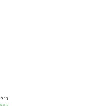
די ל
קרא עו